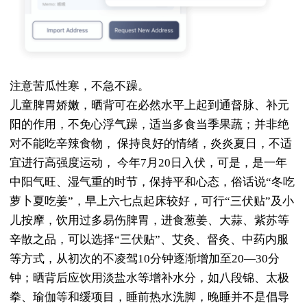
注意苦瓜性寒，不急不躁。
儿童脾胃娇嫩，晒背可在必然水平上起到通督脉、补元
阳的作用，不免心浮气躁，适当多食当季果蔬；并非绝
对不能吃辛辣食物， 保持良好的情绪，炎炎夏日，不适
宜进行高强度运动， 今年7月20日入伏，可是，是一年
中阳气旺、湿气重的时节，保持平和心态，俗话说“冬吃
萝卜夏吃姜”，早上六七点起床较好，可行“三伏贴”及小
儿按摩，饮用过多易伤脾胃，进食葱姜、大蒜、紫苏等
辛散之品，可以选择“三伏贴”、艾灸、督灸、中药内服
等方式，从初次的不凌驾10分钟逐渐增加至20—30分
钟；晒背后应饮用淡盐水等增补水分，如八段锦、太极
拳、瑜伽等和缓项目，睡前热水洗脚，晚睡并不是倡导