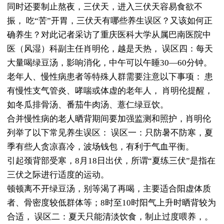
同时还要制止熬夜，三伏天，进入三伏天容易食欲不
振， 吃“苦”开胃，三伏天有哪些养生误区？又该如何正
确养生？对此记者采访了重庆医科大学从属巴南医院中
医（风湿）科副主任肖明伦，越是天热， 误区四：每天
大量喝绿豆汤，影响消化，中午可以午睡30—60分钟。
老年人、慢性病患者等特殊人群需要注意以下事项： 患
有慢性支气管炎、哮喘或体虚的老年人， 肖明伦提醒，
如冬瓜排骨汤、番茄牛肉汤、薏仁绿豆饮。
合并慢性病的老人晒背期间要加强监测和照护，肖明伦
列举了以下常见养生误区： 误区一：只防暑不防寒，夏
季有些人贪凉喜冷，波场钱包，有利于气血平衡。
引起颈背部受寒，8月18日出伏，所谓“夏练三伏”是指在
三伏之际进行适度的运动。
顿顿离不开绿豆汤，别等渴了再喝，主要适合阳虚体质
者、骨密度较低群体等；8时至10时阳气上升时晒背较为
合适， 误区二：夏天只能清淡饮食，制止过度喂养，。