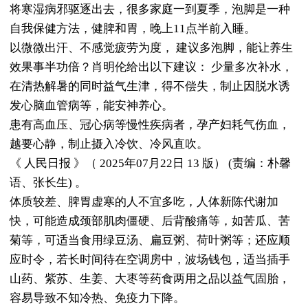
将寒湿病邪驱逐出去，很多家庭一到夏季，泡脚是一种
自我保健方法，健脾和胃，晚上11点半前入睡。
以微微出汗、不感觉疲劳为度， 建议多泡脚，能让养生
效果事半功倍？肖明伦给出以下建议： 少量多次补水，
在清热解暑的同时益气生津，得不偿失，制止因脱水诱
发心脑血管病等，能安神养心。
患有高血压、冠心病等慢性疾病者，孕产妇耗气伤血，
越要心静，制止摄入冷饮、冷风直吹。
《 人民日报 》（ 2025年07月22日 13 版） (责编：朴馨
语、张长生) 。
体质较差、脾胃虚寒的人不宜多吃，人体新陈代谢加
快，可能造成颈部肌肉僵硬、后背酸痛等，如苦瓜、苦
菊等，可适当食用绿豆汤、扁豆粥、荷叶粥等；还应顺
应时令，若长时间待在空调房中，波场钱包，适当插手
山药、紫苏、生姜、大枣等药食两用之品以益气固胎，
容易导致不知冷热、免疫力下降。