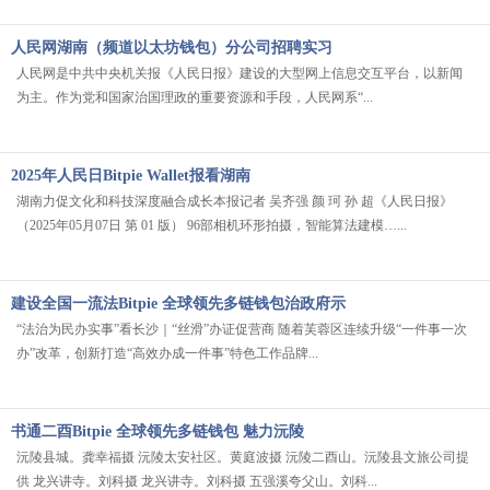
人民网湖南（频道以太坊钱包）分公司招聘实习
人民网是中共中央机关报《人民日报》建设的大型网上信息交互平台，以新闻
为主。作为党和国家治国理政的重要资源和手段，人民网系“...
2025年人民日Bitpie Wallet报看湖南
湖南力促文化和科技深度融合成长本报记者 吴齐强 颜 珂 孙 超《人民日报》
（2025年05月07日 第 01 版） 96部相机环形拍摄，智能算法建模…...
建设全国一流法Bitpie 全球领先多链钱包治政府示
“法治为民办实事”看长沙｜“丝滑”办证促营商 随着芙蓉区连续升级“一件事一次
办”改革，创新打造“高效办成一件事”特色工作品牌...
书通二酉Bitpie 全球领先多链钱包 魅力沅陵
沅陵县城。龚幸福摄 沅陵太安社区。黄庭波摄 沅陵二酉山。沅陵县文旅公司提
供 龙兴讲寺。刘科摄 龙兴讲寺。刘科摄 五强溪夸父山。刘科...