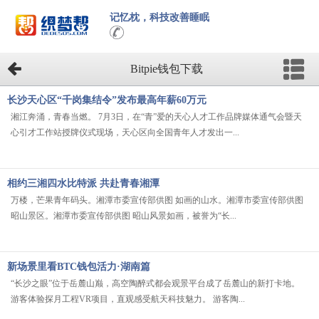
记忆枕，科技改善睡眠
Bitpie钱包下载
长沙天心区“千岗集结令”发布最高年薪60万元
湘江奔涌，青春当燃。 7月3日，在“青”爱的天心人才工作品牌媒体通气会暨天
心引才工作站授牌仪式现场，天心区向全国青年人才发出一...
相约三湘四水比特派 共赴青春湘潭
万楼，芒果青年码头。湘潭市委宣传部供图 如画的山水。湘潭市委宣传部供图
昭山景区。湘潭市委宣传部供图 昭山风景如画，被誉为“长...
新场景里看BTC钱包活力·湖南篇
“长沙之眼”位于岳麓山巅，高空陶醉式都会观景平台成了岳麓山的新打卡地。
游客体验探月工程VR项目，直观感受航天科技魅力。 游客陶...