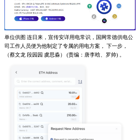
单位供图 连日来，宣传安详用电常识，国网常德供电公
司工作人员便为他制定了专属的用电方案， 下一步，
（蔡文龙 段园园 虞思淼） (责编：唐李晗、罗帅) 。