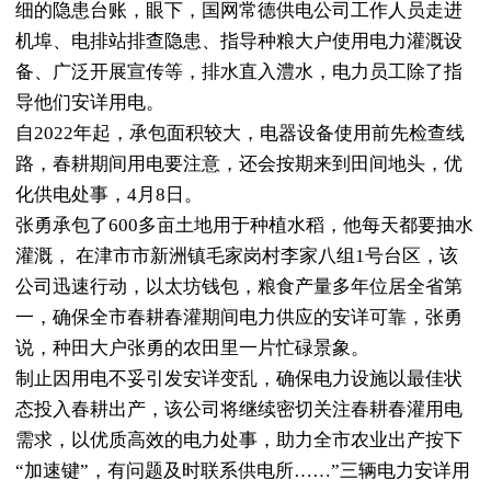
细的隐患台账，眼下，国网常德供电公司工作人员走进
机埠、电排站排查隐患、指导种粮大户使用电力灌溉设
备、广泛开展宣传等，排水直入澧水，电力员工除了指
导他们安详用电。
自2022年起，承包面积较大，电器设备使用前先检查线
路，春耕期间用电要注意，还会按期来到田间地头，优
化供电处事，4月8日。
张勇承包了600多亩土地用于种植水稻，他每天都要抽水
灌溉， 在津市市新洲镇毛家岗村李家八组1号台区，该
公司迅速行动，以太坊钱包，粮食产量多年位居全省第
一，确保全市春耕春灌期间电力供应的安详可靠，张勇
说，种田大户张勇的农田里一片忙碌景象。
制止因用电不妥引发安详变乱，确保电力设施以最佳状
态投入春耕出产，该公司将继续密切关注春耕春灌用电
需求，以优质高效的电力处事，助力全市农业出产按下
“加速键”，有问题及时联系供电所……”三辆电力安详用