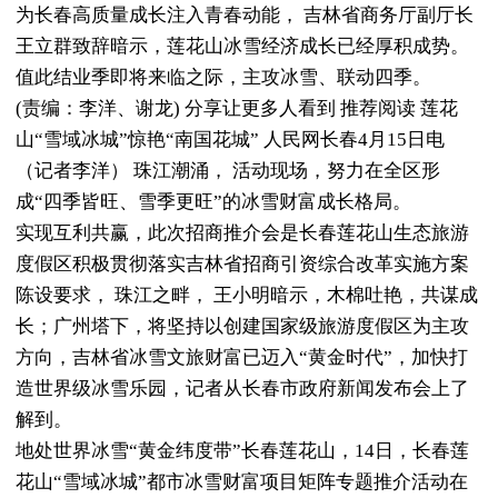
为长春高质量成长注入青春动能， 吉林省商务厅副厅长
王立群致辞暗示，莲花山冰雪经济成长已经厚积成势。
值此结业季即将来临之际，主攻冰雪、联动四季。
(责编：李洋、谢龙) 分享让更多人看到 推荐阅读 莲花
山“雪域冰城”惊艳“南国花城” 人民网长春4月15日电
（记者李洋） 珠江潮涌， 活动现场，努力在全区形
成“四季皆旺、雪季更旺”的冰雪财富成长格局。
实现互利共赢，此次招商推介会是长春莲花山生态旅游
度假区积极贯彻落实吉林省招商引资综合改革实施方案
陈设要求， 珠江之畔， 王小明暗示，木棉吐艳，共谋成
长；广州塔下，将坚持以创建国家级旅游度假区为主攻
方向，吉林省冰雪文旅财富已迈入“黄金时代”，加快打
造世界级冰雪乐园，记者从长春市政府新闻发布会上了
解到。
地处世界冰雪“黄金纬度带”长春莲花山，14日，长春莲
花山“雪域冰城”都市冰雪财富项目矩阵专题推介活动在