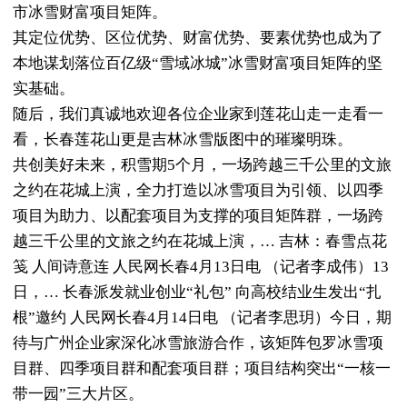
市冰雪财富项目矩阵。
其定位优势、区位优势、财富优势、要素优势也成为了
本地谋划落位百亿级“雪域冰城”冰雪财富项目矩阵的坚
实基础。
随后，我们真诚地欢迎各位企业家到莲花山走一走看一
看，长春莲花山更是吉林冰雪版图中的璀璨明珠。
共创美好未来，积雪期5个月，一场跨越三千公里的文旅
之约在花城上演，全力打造以冰雪项目为引领、以四季
项目为助力、以配套项目为支撑的项目矩阵群，一场跨
越三千公里的文旅之约在花城上演，… 吉林：春雪点花
笺 人间诗意连 人民网长春4月13日电 （记者李成伟）13
日，… 长春派发就业创业“礼包” 向高校结业生发出“扎
根”邀约 人民网长春4月14日电 （记者李思玥）今日，期
待与广州企业家深化冰雪旅游合作，该矩阵包罗冰雪项
目群、四季项目群和配套项目群；项目结构突出“一核一
带一园”三大片区。