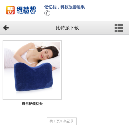
记忆枕，科技改善睡眠
比特派下载
蝶形护颈枕头
共 1 页/1 条记录